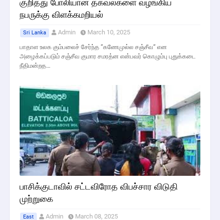
குறித்து போலியான தகவல்களை வழங்கிய
நபருக்கு விளக்கமறியல்
Admin
March 10, 2025
Sri Lanka
பாதாள உலக கும்பலைச் சேர்ந்த “கணேமுல்ல சஞ்சீவ“ என
அழைக்கப்படும் சஞ்சீவ குமார சமரத்ன என்பவர் கொழும்பு புதுக்கடை
நீதிமன்றத…
பாசிக்குடாவில் சட்டவிரோத விபச்சார விடுதி
முற்றுகை
Admin
March 08, 2025
East