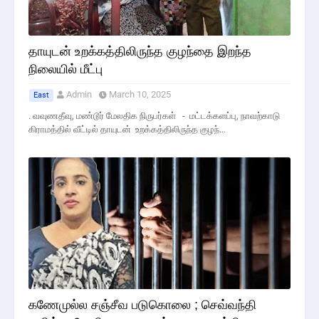
தாயுடன் உறக்கத்திலிருந்த குழந்தை இறந்த
நிலையில் மீட்பு
Admin
March 10, 2025
East
. வவுணதீவு, மண்டூர் மேலதிக நிருபர்கள் - மட்டக்களப்பு, நாவற்காடு
கிராமத்தில் வீட்டில் தாயுடன் உறக்கத்திலிருந்த குழந்…
கணேமுல்ல சஞ்சீவ படுகொலை ; செவ்வந்தி