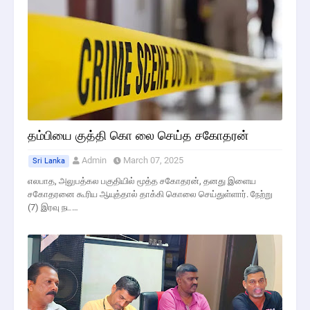
தம்பியை குத்தி கொ லை செய்த சகோதரன்
Admin
March 07, 2025
Sri Lanka
எலபாத, அலுபத்கல பகுதியில் மூத்த சகோதரன், தனது இளைய
சகோதரனை கூரிய ஆயுத்தால் தாக்கி கொலை செய்துள்ளார். நேற்று
(7) இரவு நட…