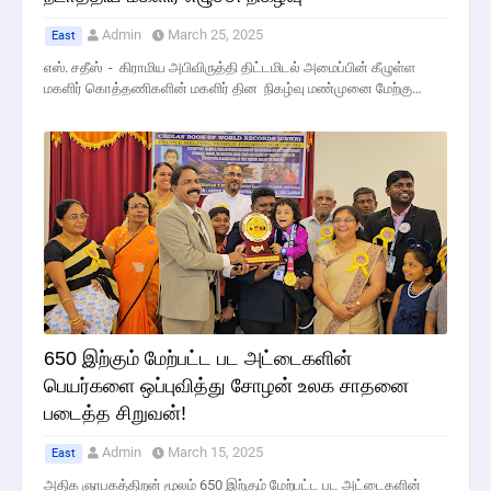
Admin
March 25, 2025
East
எஸ். சதீஸ் - கிராமிய அபிவிருத்தி திட்டமிடல் அமைப்பின் கீழுள்ள
மகளிர் கொத்தணிகளின் மகளிர் தின நிகழ்வு மண்முனை மேற்கு…
650 இற்கும் மேற்பட்ட பட அட்டைகளின்
பெயர்களை ஒப்புவித்து சோழன் உலக சாதனை
படைத்த சிறுவன்!
Admin
March 15, 2025
East
அதிக ஞாபகத்திறன் மூலம் 650 இற்கும் மேற்பட்ட பட அட்டைகளின்